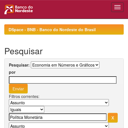
Skip
navigation
DSpace - BNB - Banco do Nordeste do Brasil
Pesquisar
Pesquisar:
por
Filtros correntes: