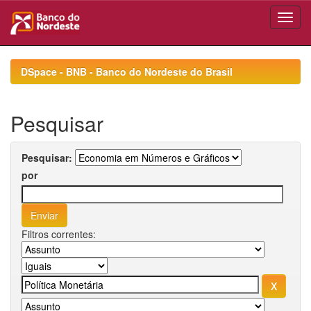
Skip
navigation
DSpace - BNB - Banco do Nordeste do Brasil
Pesquisar
Pesquisar:
por
Filtros correntes: