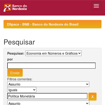
Skip
navigation
DSpace - BNB - Banco do Nordeste do Brasil
Pesquisar
Pesquisar:
por
Filtros correntes: