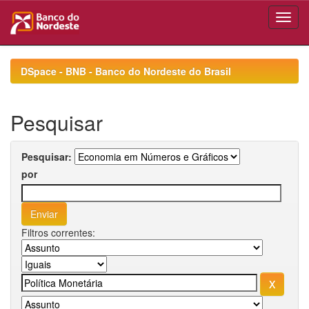
Skip
navigation
DSpace - BNB - Banco do Nordeste do Brasil
Pesquisar
Pesquisar:
por
Filtros correntes: