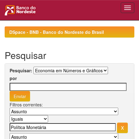
Skip
navigation
DSpace - BNB - Banco do Nordeste do Brasil
Pesquisar
Pesquisar:
por
Filtros correntes: