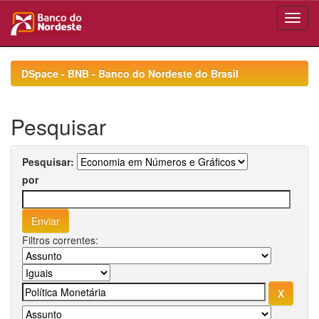
Skip
navigation
DSpace - BNB - Banco do Nordeste do Brasil
Pesquisar
Pesquisar:
por
Filtros correntes: