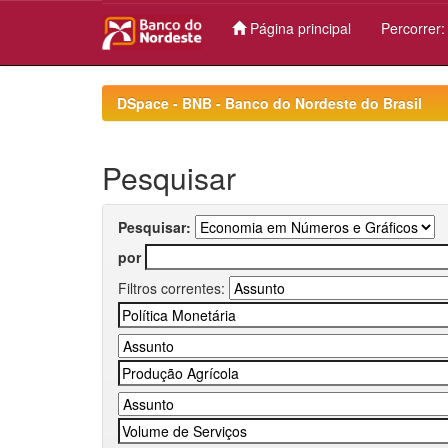
Página principal
Percorrer
Skip
navigation
DSpace - BNB - Banco do Nordeste do Brasil
Pesquisar
Pesquisar:
por
Filtros correntes: