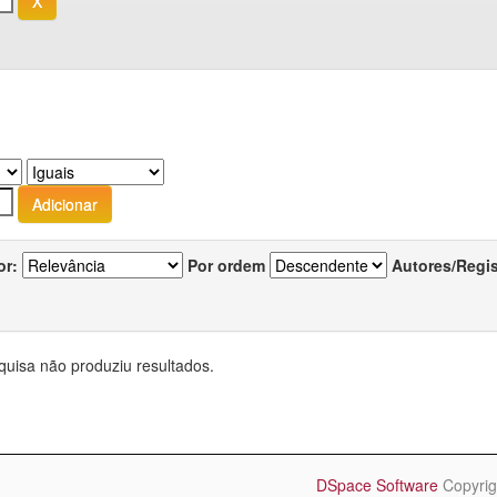
or:
Por ordem
Autores/Regi
quisa não produziu resultados.
DSpace Software
Copyrig