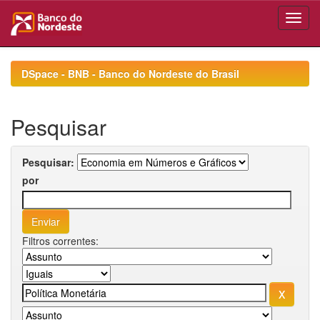
Skip
navigation
DSpace - BNB - Banco do Nordeste do Brasil
Pesquisar
Pesquisar:
por
Filtros correntes: