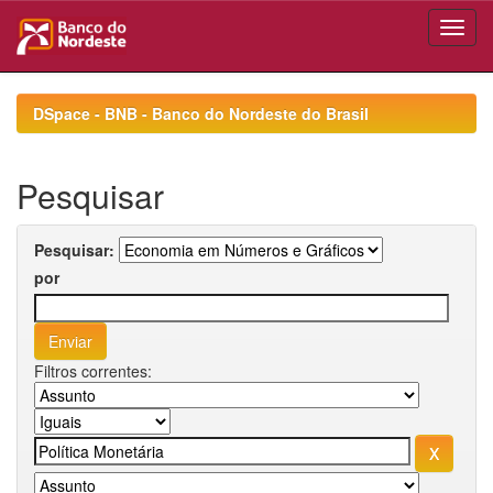
Skip
navigation
DSpace - BNB - Banco do Nordeste do Brasil
Pesquisar
Pesquisar:
por
Filtros correntes: