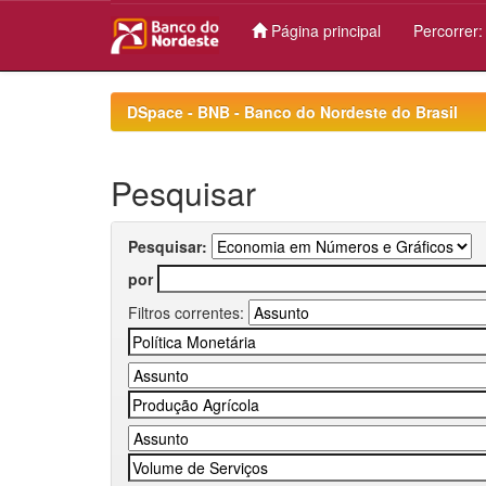
Página principal
Percorrer
Skip
navigation
DSpace - BNB - Banco do Nordeste do Brasil
Pesquisar
Pesquisar:
por
Filtros correntes: