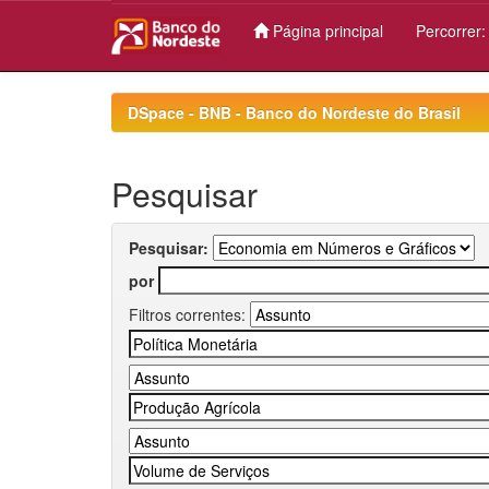
Página principal
Percorrer
Skip
navigation
DSpace - BNB - Banco do Nordeste do Brasil
Pesquisar
Pesquisar:
por
Filtros correntes: