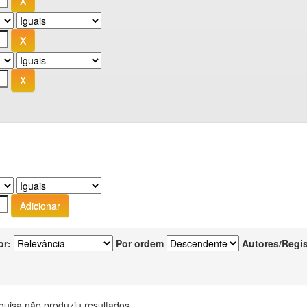
or:
Por ordem
Autores/Regi
quisa não produziu resultados.