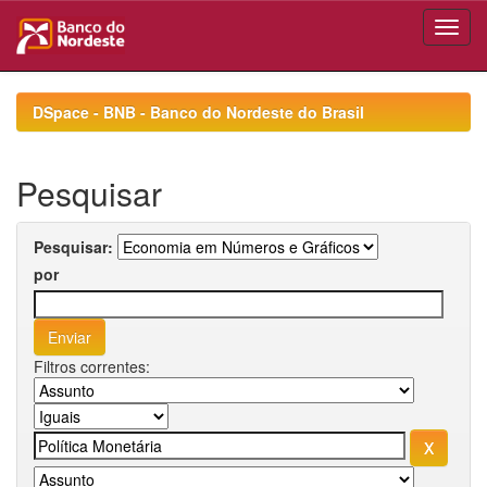
Skip
navigation
DSpace - BNB - Banco do Nordeste do Brasil
Pesquisar
Pesquisar:
por
Filtros correntes: