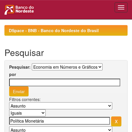
Skip
navigation
DSpace - BNB - Banco do Nordeste do Brasil
Pesquisar
Pesquisar:
por
Filtros correntes: