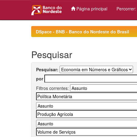
Página principal
Percorrer
Skip
navigation
DSpace - BNB - Banco do Nordeste do Brasil
Pesquisar
Pesquisar:
por
Filtros correntes: