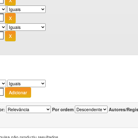
or:
Por ordem
Autores/Regi
quisa não produziu resultados.