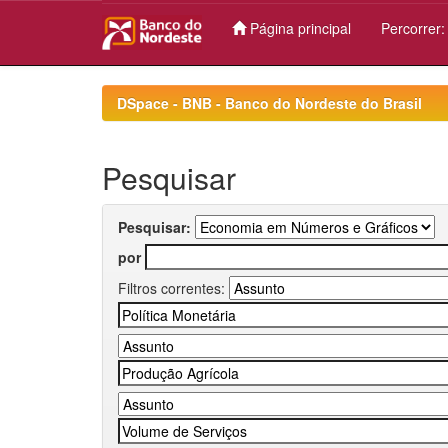
Página principal
Percorrer
Skip
navigation
DSpace - BNB - Banco do Nordeste do Brasil
Pesquisar
Pesquisar:
por
Filtros correntes: