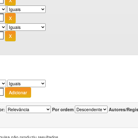
or:
Por ordem
Autores/Regi
quisa não produziu resultados.