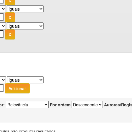
or:
Por ordem
Autores/Regi
quisa não produziu resultados.