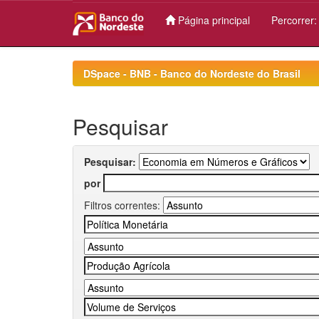
Página principal
Percorrer
Skip
navigation
DSpace - BNB - Banco do Nordeste do Brasil
Pesquisar
Pesquisar:
por
Filtros correntes: