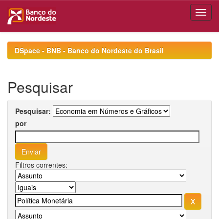
Skip
navigation
DSpace - BNB - Banco do Nordeste do Brasil
Pesquisar
Pesquisar:
por
Filtros correntes: