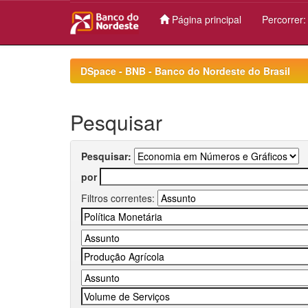
Página principal
Percorrer
Skip
navigation
DSpace - BNB - Banco do Nordeste do Brasil
Pesquisar
Pesquisar:
por
Filtros correntes: