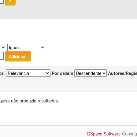
or:
Por ordem
Autores/Regi
quisa não produziu resultados.
DSpace Software
Copyrig