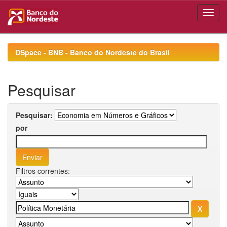
Skip
navigation
DSpace - BNB - Banco do Nordeste do Brasil
Pesquisar
Pesquisar:
por
Filtros correntes: