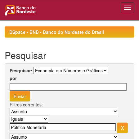
Skip
navigation
DSpace - BNB - Banco do Nordeste do Brasil
Pesquisar
Pesquisar:
por
Filtros correntes: