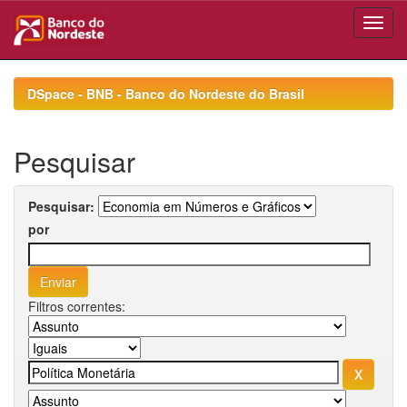
Skip
navigation
DSpace - BNB - Banco do Nordeste do Brasil
Pesquisar
Pesquisar:
por
Filtros correntes: