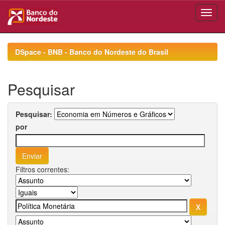
Skip
navigation
DSpace - BNB - Banco do Nordeste do Brasil
Pesquisar
Pesquisar:
por
Filtros correntes: