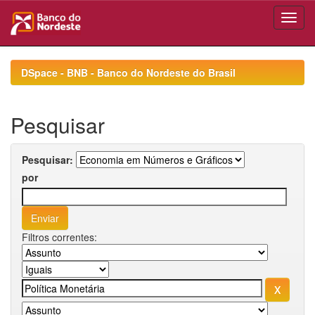
Skip
navigation
DSpace - BNB - Banco do Nordeste do Brasil
Pesquisar
Pesquisar:
por
Filtros correntes: