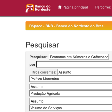
Página principal
Percorrer
Skip
navigation
DSpace - BNB - Banco do Nordeste do Brasil
Pesquisar
Pesquisar:
por
Filtros correntes: