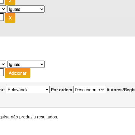
or:
Por ordem
Autores/Regi
quisa não produziu resultados.