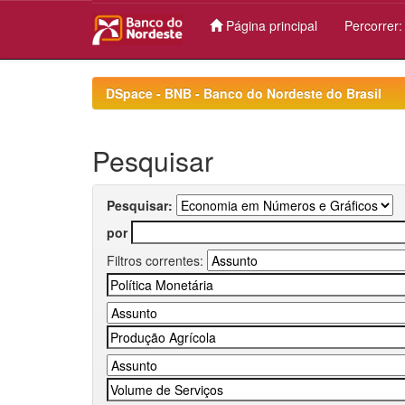
Página principal
Percorrer
Skip
navigation
DSpace - BNB - Banco do Nordeste do Brasil
Pesquisar
Pesquisar:
por
Filtros correntes: