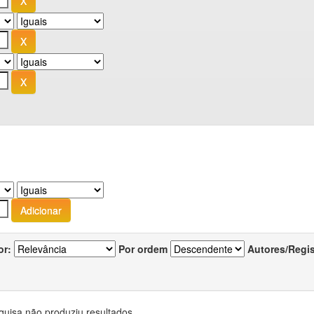
or:
Por ordem
Autores/Regi
quisa não produziu resultados.