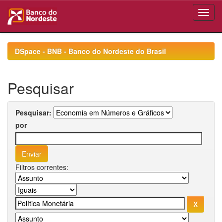
Skip
navigation
DSpace - BNB - Banco do Nordeste do Brasil
Pesquisar
Pesquisar:
por
Filtros correntes: