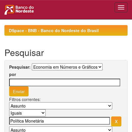
Skip
navigation
DSpace - BNB - Banco do Nordeste do Brasil
Pesquisar
Pesquisar:
por
Filtros correntes: