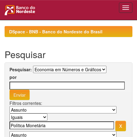
Skip
navigation
DSpace - BNB - Banco do Nordeste do Brasil
Pesquisar
Pesquisar:
por
Filtros correntes: