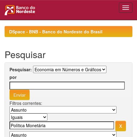
Skip
navigation
DSpace - BNB - Banco do Nordeste do Brasil
Pesquisar
Pesquisar:
por
Filtros correntes: