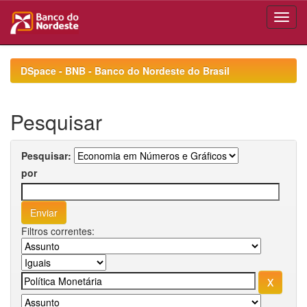
Skip
navigation
DSpace - BNB - Banco do Nordeste do Brasil
Pesquisar
Pesquisar:
por
Filtros correntes: