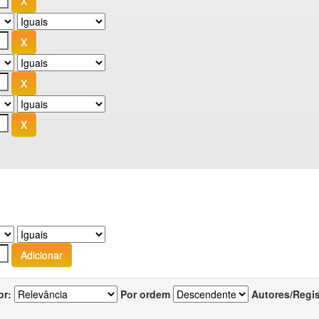
or:
Por ordem
Autores/Regi