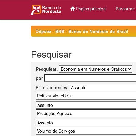
Página principal
Percorrer
Skip
navigation
DSpace - BNB - Banco do Nordeste do Brasil
Pesquisar
Pesquisar:
por
Filtros correntes: