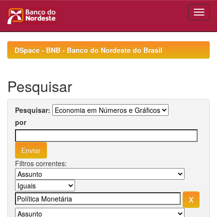
Skip
navigation
DSpace - BNB - Banco do Nordeste do Brasil
Pesquisar
Pesquisar:
por
Filtros correntes: