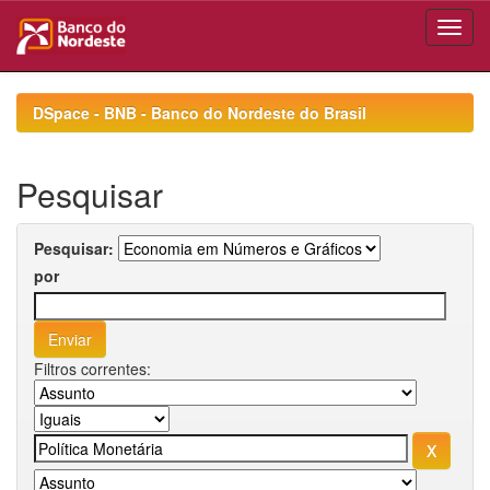
Skip
navigation
DSpace - BNB - Banco do Nordeste do Brasil
Pesquisar
Pesquisar:
por
Filtros correntes: