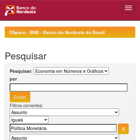
Skip
navigation
DSpace - BNB - Banco do Nordeste do Brasil
Pesquisar
Pesquisar:
por
Filtros correntes: