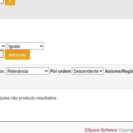
or:
Por ordem
Autores/Regi
quisa não produziu resultados.
DSpace Software
Copyrig