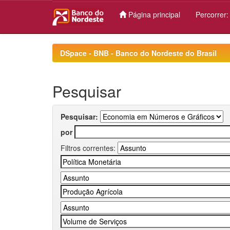
Página principal
Percorrer
Skip
navigation
DSpace - BNB - Banco do Nordeste do Brasil
Pesquisar
Pesquisar:
por
Filtros correntes: