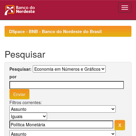
Skip
navigation
DSpace - BNB - Banco do Nordeste do Brasil
Pesquisar
Pesquisar:
por
Filtros correntes: