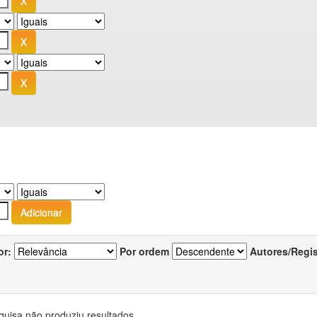
or:
Por ordem
Autores/Regi
quisa não produziu resultados.