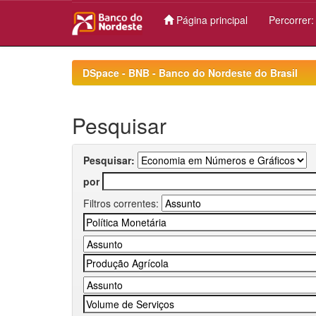
Página principal
Percorrer
Skip
navigation
DSpace - BNB - Banco do Nordeste do Brasil
Pesquisar
Pesquisar:
por
Filtros correntes: