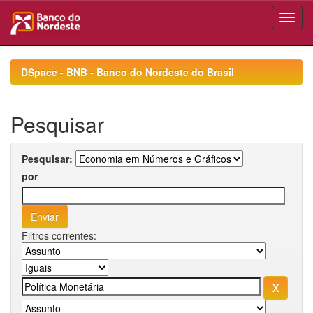
Skip
navigation
DSpace - BNB - Banco do Nordeste do Brasil
Pesquisar
Pesquisar:
por
Filtros correntes: