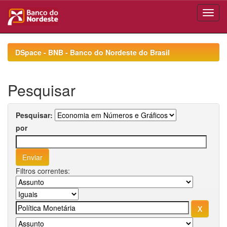
Skip
navigation
DSpace - BNB - Banco do Nordeste do Brasil
Pesquisar
Pesquisar:
por
Filtros correntes: