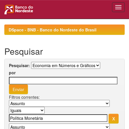
Skip
navigation
DSpace - BNB - Banco do Nordeste do Brasil
Pesquisar
Pesquisar:
por
Filtros correntes: