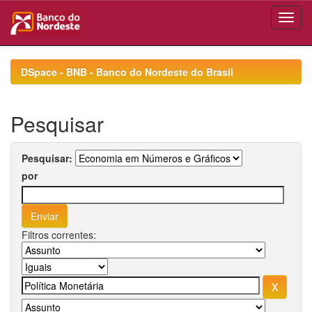
Skip
navigation
DSpace - BNB - Banco do Nordeste do Brasil
Pesquisar
Pesquisar:
por
Filtros correntes: