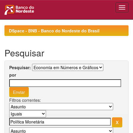
Skip
navigation
DSpace - BNB - Banco do Nordeste do Brasil
Pesquisar
Pesquisar:
por
Filtros correntes: