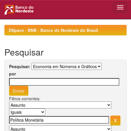
Skip
navigation
DSpace - BNB - Banco do Nordeste do Brasil
Pesquisar
Pesquisar:
por
Filtros correntes: