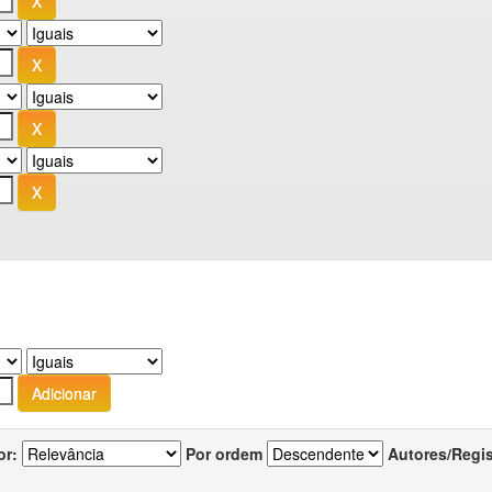
or:
Por ordem
Autores/Regi