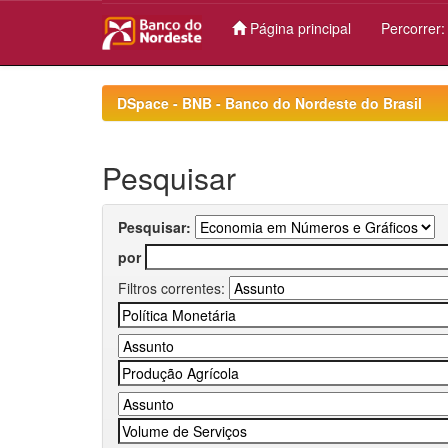
Página principal
Percorrer
Skip
navigation
DSpace - BNB - Banco do Nordeste do Brasil
Pesquisar
Pesquisar:
por
Filtros correntes: