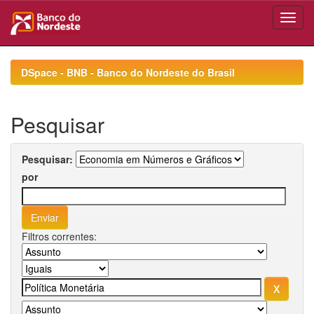
Skip
navigation
DSpace - BNB - Banco do Nordeste do Brasil
Pesquisar
Pesquisar:
por
Filtros correntes: