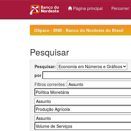
Página principal
Percorrer
Skip
navigation
DSpace - BNB - Banco do Nordeste do Brasil
Pesquisar
Pesquisar:
por
Filtros correntes: