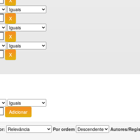
or:
Por ordem
Autores/Regi