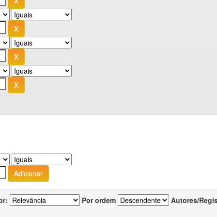
or:
Por ordem
Autores/Regi