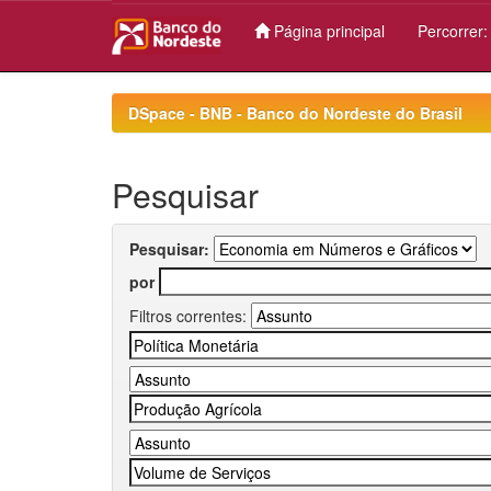
Página principal
Percorrer
Skip
navigation
DSpace - BNB - Banco do Nordeste do Brasil
Pesquisar
Pesquisar:
por
Filtros correntes: