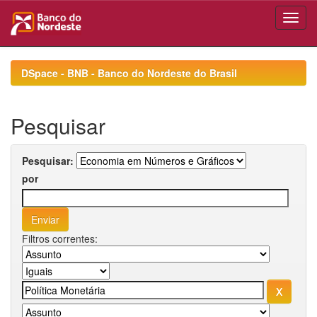
Skip
navigation
DSpace - BNB - Banco do Nordeste do Brasil
Pesquisar
Pesquisar:
por
Filtros correntes: