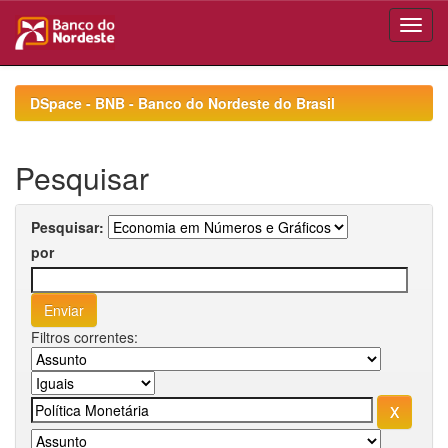
Skip
navigation
DSpace - BNB - Banco do Nordeste do Brasil
Pesquisar
Pesquisar:
por
Filtros correntes: