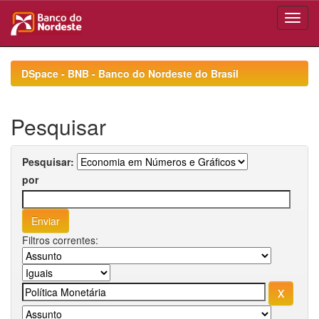
Skip
navigation
DSpace - BNB - Banco do Nordeste do Brasil
Pesquisar
Pesquisar:
por
Filtros correntes: